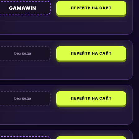
GAMAWIN
ПЕРЕЙТИ НА САЙТ
Без кода
ПЕРЕЙТИ НА САЙТ
Без кода
ПЕРЕЙТИ НА САЙТ