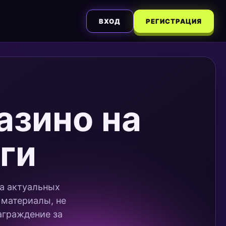
ВХОД
РЕГИСТРАЦИЯ
азино на
ги
а актуальных
материалы, не
аграждение за