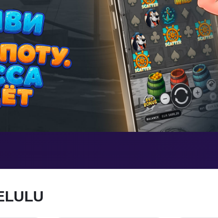
DELULU