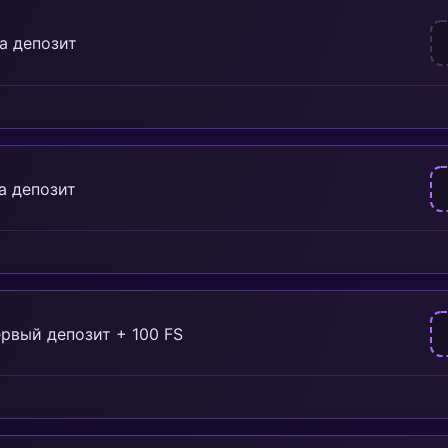
а депозит
а депозит
ервый депозит + 100 FS