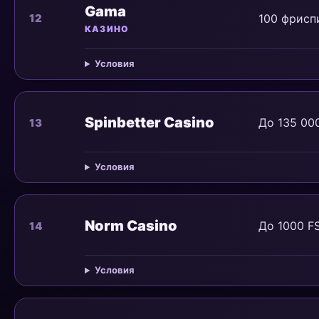
Gama
100 фрисп
12
КАЗИНО
Условия
Spinbetter Casino
До 135 00
13
Условия
Norm Casino
До 1000 F
14
Условия