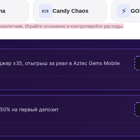
🍬
⚡
na
Candy Chaos
GO
ннолетним. Играйте осознанно и контролируйте расходы.
йджер x35, отыгрыш за реал в Aztec Gems Mobile
250% на первый депозит