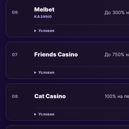
Melbet
До 300% н
06
КАЗИНО
Условия
Friends Casino
До 750% н
07
Условия
Cat Casino
100% на п
08
Условия